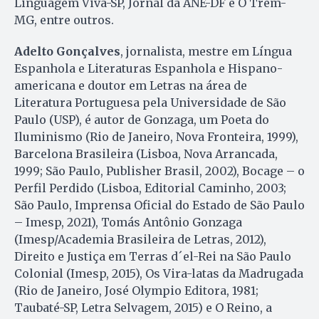
Linguagem Viva-SP, Jornal da ANE-DF e O Trem-
MG, entre outros.
Adelto Gonçalves
, jornalista, mestre em Língua
Espanhola e Literaturas Espanhola e Hispano-
americana e doutor em Letras na área de
Literatura Portuguesa pela Universidade de São
Paulo (USP), é autor de Gonzaga, um Poeta do
Iluminismo (Rio de Janeiro, Nova Fronteira, 1999),
Barcelona Brasileira (Lisboa, Nova Arrancada,
1999; São Paulo, Publisher Brasil, 2002), Bocage – o
Perfil Perdido (Lisboa, Editorial Caminho, 2003;
São Paulo, Imprensa Oficial do Estado de São Paulo
– Imesp, 2021), Tomás Antônio Gonzaga
(Imesp/Academia Brasileira de Letras, 2012),
Direito e Justiça em Terras d´el-Rei na São Paulo
Colonial (Imesp, 2015), Os Vira-latas da Madrugada
(Rio de Janeiro, José Olympio Editora, 1981;
Taubaté-SP, Letra Selvagem, 2015) e O Reino, a