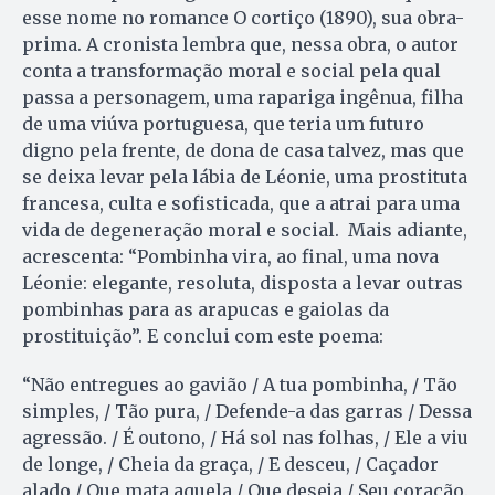
esse nome no romance O cortiço (1890), sua obra-
prima. A cronista lembra que, nessa obra, o autor
conta a transformação moral e social pela qual
passa a personagem, uma rapariga ingênua, filha
de uma viúva portuguesa, que teria um futuro
digno pela frente, de dona de casa talvez, mas que
se deixa levar pela lábia de Léonie, uma prostituta
francesa, culta e sofisticada, que a atrai para uma
vida de degeneração moral e social. Mais adiante,
acrescenta: “Pombinha vira, ao final, uma nova
Léonie: elegante, resoluta, disposta a levar outras
pombinhas para as arapucas e gaiolas da
prostituição”. E conclui com este poema:
“Não entregues ao gavião / A tua pombinha, / Tão
simples, / Tão pura, / Defende-a das garras / Dessa
agressão. / É outono, / Há sol nas folhas, / Ele a viu
de longe, / Cheia da graça, / E desceu, / Caçador
alado / Que mata aquela / Que deseja / Seu coração.