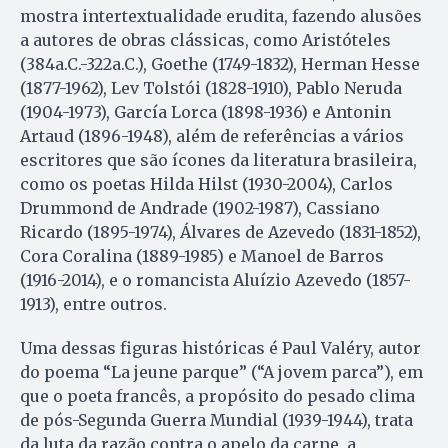
mostra intertextualidade erudita, fazendo alusões
a autores de obras clássicas, como Aristóteles
(384a.C.-322a.C.), Goethe (1749-1832), Herman Hesse
(1877-1962), Lev Tolstói (1828-1910), Pablo Neruda
(1904-1973), García Lorca (1898-1936) e Antonin
Artaud (1896-1948), além de referências a vários
escritores que são ícones da literatura brasileira,
como os poetas Hilda Hilst (1930-2004), Carlos
Drummond de Andrade (1902-1987), Cassiano
Ricardo (1895-1974), Álvares de Azevedo (1831-1852),
Cora Coralina (1889-1985) e Manoel de Barros
(1916-2014), e o romancista Aluízio Azevedo (1857-
1913), entre outros.
Uma dessas figuras históricas é Paul Valéry, autor
do poema “La jeune parque” (“A jovem parca”), em
que o poeta francês, a propósito do pesado clima
de pós-Segunda Guerra Mundial (1939-1944), trata
da luta da razão contra o apelo da carne, a