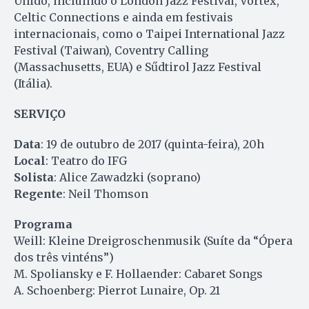
Unido, incluindo o London Jazz Festival, Vortex,
Celtic Connections e ainda em festivais
internacionais, como o Taipei International Jazz
Festival (Taiwan), Coventry Calling
(Massachusetts, EUA) e Sűdtirol Jazz Festival
(Itália).
SERVIÇO
Data
: 19 de outubro de 2017 (quinta-feira), 20h
Local
: Teatro do IFG
Solista
: Alice Zawadzki (soprano)
Regente
: Neil Thomson
Programa
Weill: Kleine Dreigroschenmusik (Suíte da “Ópera
dos três vinténs”)
M. Spoliansky e F. Hollaender: Cabaret Songs
A. Schoenberg: Pierrot Lunaire, Op. 21