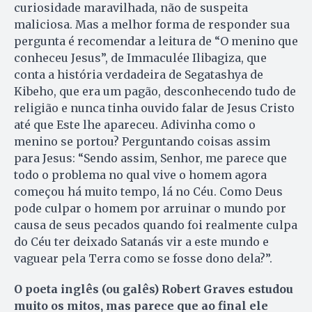
curiosidade maravilhada, não de suspeita
maliciosa. Mas a melhor forma de responder sua
pergunta é recomendar a leitura de “O menino que
conheceu Jesus”, de Immaculée Ilibagiza, que
conta a história verdadeira de Segatashya de
Kibeho, que era um pagão, desconhecendo tudo de
religião e nunca tinha ouvido falar de Jesus Cristo
até que Este lhe apareceu. Adivinha como o
menino se portou? Perguntando coi­sas assim
para Jesus: “Sendo as­sim, Senhor, me parece que
todo o pro­blema no qual vive o homem agora
começou há muito tempo, lá no Céu. Como Deus
pode culpar o ho­mem por arruinar o mundo por
causa de seus pecados quando foi re­almente culpa
do Céu ter deixado Sa­tanás vir a este mundo e
vaguear pela Terra como se fosse dono dela?”.
O poeta inglês (ou galês) Robert Graves estudou
muito os mitos, mas parece que ao final ele