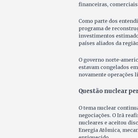
financeiras, comerciais
Como parte dos entend
programa de reconstruç
investimentos estimado
países aliados da região
O governo norte-americ
estavam congelados em 
novamente operações lig
Questão nuclear p
O tema nuclear continu
negociações. O Irã rea
nucleares e aceitou dis
Energia Atômica, mecan
enriquecido.