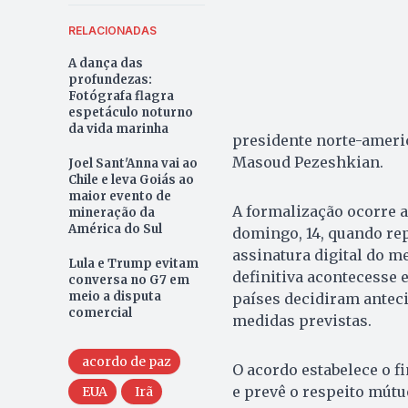
RELACIONADAS
A dança das
profundezas:
Fotógrafa flagra
espetáculo noturno
da vida marinha
presidente norte-ameri
Masoud Pezeshkian.
Joel Sant'Anna vai ao
Chile e leva Goiás ao
maior evento de
A formalização ocorre 
mineração da
América do Sul
domingo, 14, quando re
assinatura digital do m
Lula e Trump evitam
definitiva acontecesse
conversa no G7 em
meio a disputa
países decidiram antec
comercial
medidas previstas.
acordo de paz
O acordo estabelece o f
e prevê o respeito mútu
EUA
Irã