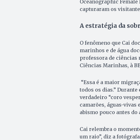
Oceanographic Female F
capturaram os visitant
A estratégia da sob
O fenômeno que Cai do
marinhos e de água doc
professora de ciências
Ciências Marinhas, à B
“Essa é a maior migraç
todos os dias.” Durante
verdadeiro “coro vesper
camarões, águas-vivas e
abismo pouco antes do
Cai relembra o moment
um raio”, diz a fotógra