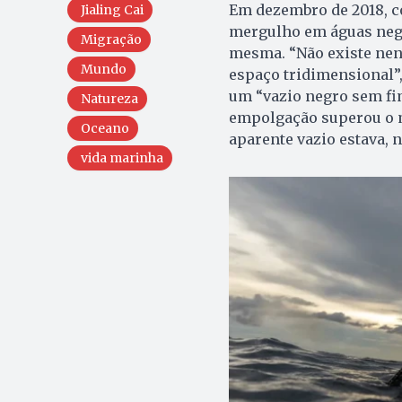
Em dezembro de 2018, c
Jialing Cai
mergulho em águas negra
Migração
mesma. “Não existe nen
Mundo
espaço tridimensional”,
um “vazio negro sem fim
Natureza
empolgação superou o m
Oceano
aparente vazio estava, n
vida marinha