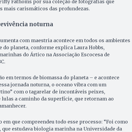
ifty Fathoms por sua coleção de fotografias que
es mais carismáticos das profundezas.
revivência noturna
cumenta com maestria acontece em todos os ambientes
e do planeta, conforme explica Laura Hobbs,
 marinhas do Ártico na Associação Escocesa de
BC.
ão em termos de biomassa do planeta – e acontece
 essa jornada noturna, o oceano vibra com um
tino” com o tagarelar de incontáveis peixes,
 lulas a caminho da superfície, que retornam ao
 amanhecer.
o em que compreendeu todo esse processo: “Foi como
fa, que estudava biologia marinha na Universidade da