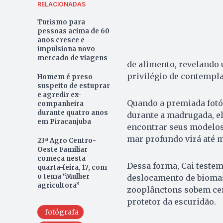
RELACIONADAS
Turismo para
pessoas acima de 60
anos cresce e
impulsiona novo
mercado de viagens
de alimento, revelando
privilégio de contempla
Homem é preso
suspeito de estuprar
e agredir ex-
Quando a premiada fotóg
companheira
durante quatro anos
durante a madrugada, el
em Piracanjuba
encontrar seus modelos.
mar profundo virá até m
23ª Agro Centro-
Oeste Familiar
começa nesta
Dessa forma, Cai testem
quarta-feira, 17, com
o tema “Mulher
deslocamento de biomas
agricultora”
zooplânctons sobem cen
protetor da escuridão.
fotógrafa