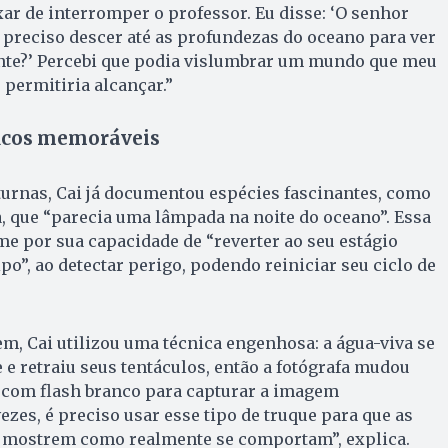
xar de interromper o professor. Eu disse: ‘O senhor
 preciso descer até as profundezas do oceano para ver
nte?’ Percebi que podia vislumbrar um mundo que meu
permitiria alcançar.”
icos memoráveis
urnas, Cai já documentou espécies fascinantes, como
, que “parecia uma lâmpada na noite do oceano”. Essa
me por sua capacidade de “reverter ao seu estágio
lipo”, ao detectar perigo, podendo reiniciar seu ciclo de
m, Cai utilizou uma técnica engenhosa: a água-viva se
 e retraiu seus tentáculos, então a fotógrafa mudou
 com flash branco para capturar a imagem
ezes, é preciso usar esse tipo de truque para que as
 mostrem como realmente se comportam”, explica.