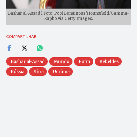
Bashar al-Assad l Foto: Pool Benainous/Hounsfield/Gamma-
Rapho via Getty Images.
COMPARTILHAR
Bashar al-Assad
Mundo
Putin
Rebeldes
Rússia
Síria
Ucrânia