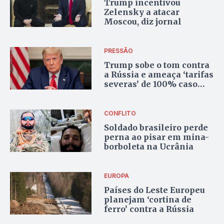
Trump incentivou
Zelensky a atacar
Moscou, diz jornal
PRESSÃO
Trump sobe o tom contra
a Rússia e ameaça ‘tarifas
severas’ de 100% caso
não haja cessar-fogo na
Ucrânia
CONFLITO
Soldado brasileiro perde
perna ao pisar em mina-
borboleta na Ucrânia
EUROPA
Países do Leste Europeu
planejam ‘cortina de
ferro’ contra a Rússia