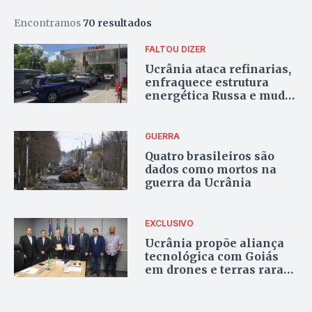
Encontramos
70 resultados
FALTOU DIZER
Ucrânia ataca refinarias,
enfraquece estrutura
energética Russa e muda
lado de pressão na guerra
GUERRA
Quatro brasileiros são
dados como mortos na
guerra da Ucrânia
EXCLUSIVO
Ucrânia propõe aliança
tecnológica com Goiás
em drones e terras raras
após reunião estratégica