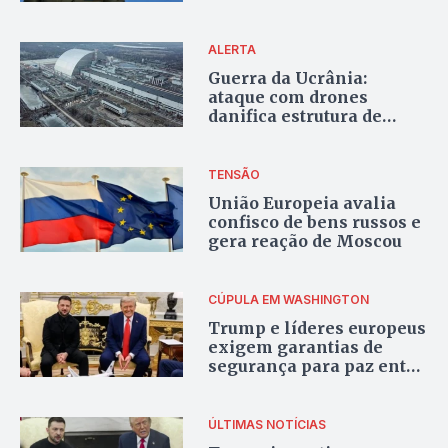
russo
ALERTA
Guerra da Ucrânia:
ataque com drones
danifica estrutura de
Chernobyl e compromete
segurança, alerta AIEA
TENSÃO
União Europeia avalia
confisco de bens russos e
gera reação de Moscou
CÚPULA EM WASHINGTON
Trump e líderes europeus
exigem garantias de
segurança para paz entre
Rússia e Ucrânia
ÚLTIMAS NOTÍCIAS