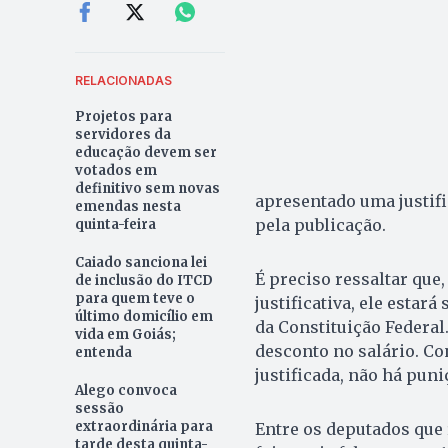
RELACIONADAS
Projetos para
servidores da
educação devem ser
votados em
definitivo sem novas
apresentado uma justifi
emendas nesta
pela publicação.
quinta-feira
Caiado sanciona lei
É preciso ressaltar que
de inclusão do ITCD
para quem teve o
justificativa, ele estar
último domicílio em
da Constituição Federa
vida em Goiás;
desconto no salário. Co
entenda
justificada, não há puni
Alego convoca
sessão
extraordinária para
Entre os deputados que
tarde desta quinta-