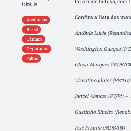
foi a mais faltosa, com 
feira, 19
Confira a lista dos mais
Ausências
Brasil
Antônia Lúcia (Republica
Câmara
Washington Quaquá (PT/
Deputados
Faltas
Olivar Marques (MDB/PA
Vicentino Júnior (PP/TO) 
Jadyel Alencar (PV/PI) – 
Gustinho Ribeiro (Republ
José Priante (MDB/PA) – 