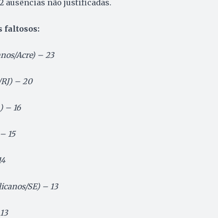
12 ausências não justificadas.
 faltosos:
nos/Acre) – 23
RJ) – 20
) – 16
– 15
14
icanos/SE) – 13
13