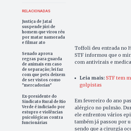
RELACIONADAS
Justiça de Jataí
suspende júri de
homem que virou réu
por matar namorada
e filmar ato
Toffoli deu entrada no H
Senado aprova
STF informou que o mini
regras para guarda
com antivirais e medic
de animais em caso
de separação; lei faz
com que pets deixem
Leia mais:
STF tem ma
de ser vistos como
golpistas
"mercadorias"
Ex-presidente do
Em fevereiro do ano pa
Sindicato Rural de Rio
Verde é indiciado por
alérgico no pulmão. Du
estupro e violências
ele enfrentou vários ep
psicológicas contra
também já passou por 
funcionárias
sendo que a cirurgia o