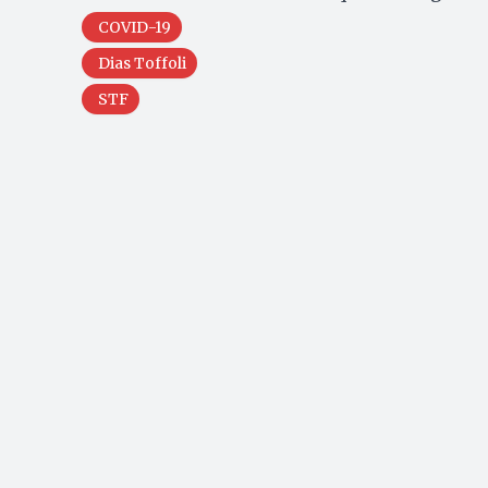
COVID-19
Dias Toffoli
STF