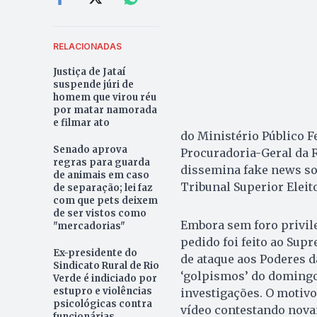
RELACIONADAS
Justiça de Jataí
suspende júri de
homem que virou réu
por matar namorada
e filmar ato
do Ministério Público 
Senado aprova
Procuradoria-Geral da R
regras para guarda
dissemina fake news sob
de animais em caso
Tribunal Superior Eleito
de separação; lei faz
com que pets deixem
de ser vistos como
Embora sem foro privil
"mercadorias"
pedido foi feito ao Supr
Ex-presidente do
de ataque aos Poderes d
Sindicato Rural de Rio
‘golpismos’ do domingo,
Verde é indiciado por
estupro e violências
investigações. O motivo
psicológicas contra
vídeo contestando novame
funcionárias