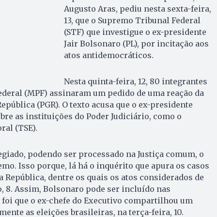
Augusto Aras, pediu nesta sexta-feira,
13, que o Supremo Tribunal Federal
(STF) que investigue o ex-presidente
Jair Bolsonaro (PL), por incitação aos
atos antidemocráticos.
Nesta quinta-feira, 12, 80 integrantes
Federal (MPF) assinaram um pedido de uma reação da
epública (PGR). O texto acusa que o ex-presidente
re as instituições do Poder Judiciário, como o
ral (TSE).
egiado, podendo ser processado na Justiça comum, o
emo. Isso porque, lá há o inquérito que apura os casos
a República, dentre os quais os atos considerados de
 8. Assim, Bolsonaro pode ser incluído nas
 foi que o ex-chefe do Executivo compartilhou um
nte as eleições brasileiras, na terça-feira, 10.