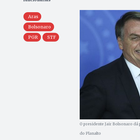
Aras
Bolsonaro
PGR
STF
O presidente Jair Bolsonaro dá 
do Planalto