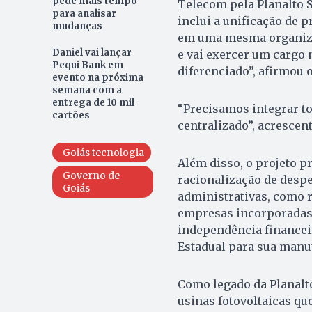
pede mais tempo
Telecom pela Planalto S
para analisar
inclui a unificação de p
mudanças
em uma mesma organiza
Daniel vai lançar
e vai exercer um cargo 
Pequi Bank em
diferenciado”, afirmou 
evento na próxima
semana com a
entrega de 10 mil
“Precisamos integrar to
cartões
centralizado”, acrescen
Goiás tecnologia
Além disso, o projeto p
Governo de
racionalização de despe
Goiás
administrativas, como 
empresas incorporadas.
independência financei
Estadual para sua manu
Como legado da Planalt
usinas fotovoltaicas qu