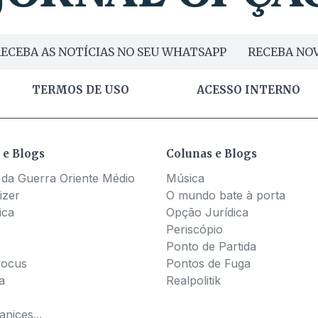
ECEBA AS NOTÍCIAS NO SEU WHATSAPP
RECEBA NOV
TERMOS DE USO
ACESSO INTERNO
 e Blogs
Colunas e Blogs
 da Guerra Oriente Médio
Música
izer
O mundo bate à porta
ica
Opção Jurídica
Periscópio
Ponto de Partida
Pocus
Pontos de Fuga
a
Realpolitik
nices...