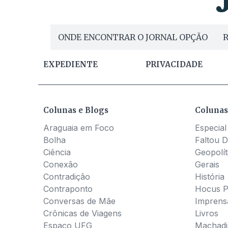
ONDE ENCONTRAR O JORNAL OPÇÃO
R
EXPEDIENTE
PRIVACIDADE
Colunas e Blogs
Colunas
Araguaia em Foco
Especial
Bolha
Faltou D
Ciência
Geopolít
Conexão
Gerais
Contradição
História
Contraponto
Hocus 
Conversas de Mãe
Imprens
Crônicas de Viagens
Livros
Espaço UFG
Machadia