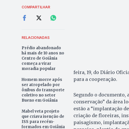
COMPARTILHAR
RELACIONADAS
Prédio abandonado
há mais de 10 anos no
Centro de Goiânia
começa a virar
moradia popular
feira, 19, do Diário Ofi
para a cooperação.
Homem morre após
ser atropelado por
ônibus do transporte
Segundo o documento, a
coletivo no setor
Bueno em Goiânia
conservação” da área lo
estão a “implantação de
Mabel veta projeto
criação de floreiras, in
que criava isenção de
ISS para recém-
paisagismo, implantação
formados em Goiânia