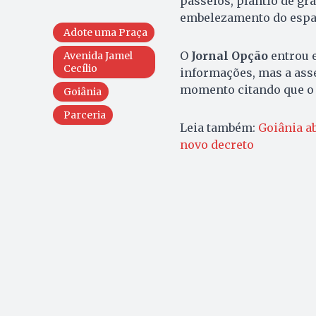
passeios, plantio de gr
embelezamento do espa
Adote uma Praça
O
Jornal Opção
entrou 
Avenida Jamel
Cecílio
informações, mas a ass
momento citando que o p
Goiânia
Parceria
Leia também:
Goiânia a
novo decreto