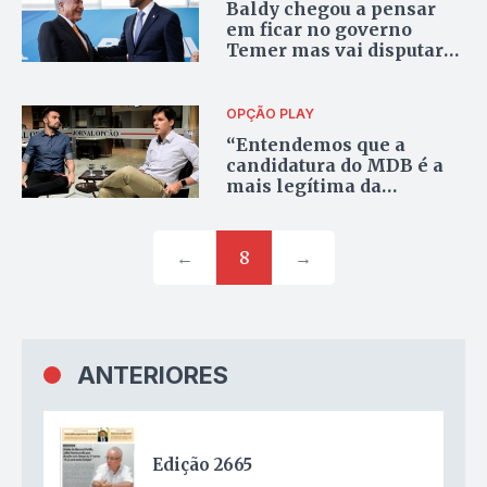
Baldy chegou a pensar
em ficar no governo
Temer mas vai disputar
mandato
OPÇÃO PLAY
“Entendemos que a
candidatura do MDB é a
mais legítima da
oposição em Goiás”
←
8
→
ANTERIORES
Edição 2665