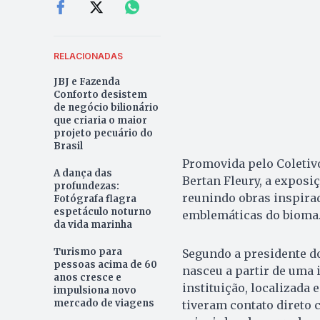
RELACIONADAS
JBJ e Fazenda
Conforto desistem
de negócio bilionário
que criaria o maior
projeto pecuário do
Brasil
Promovida pelo Coletivo
A dança das
Bertan Fleury, a exposiç
profundezas:
reunindo obras inspirad
Fotógrafa flagra
espetáculo noturno
emblemáticas do bioma
da vida marinha
Turismo para
Segundo a presidente do 
pessoas acima de 60
nasceu a partir de uma 
anos cresce e
instituição, localizada
impulsiona novo
mercado de viagens
tiveram contato direto 