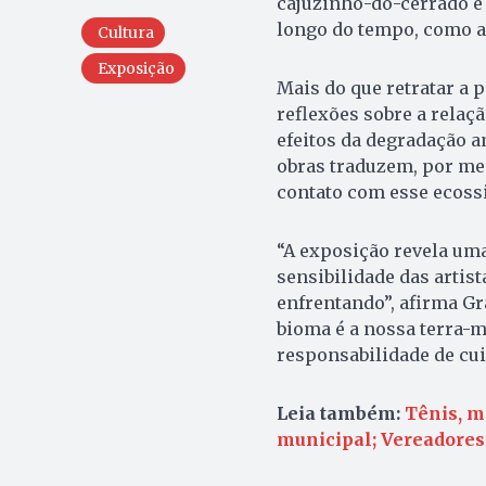
cajuzinho-do-cerrado e 
longo do tempo, como a
Cultura
Exposição
Mais do que retratar a 
reflexões sobre a relaç
efeitos da degradação a
obras traduzem, por me
contato com esse ecoss
“A exposição revela uma
sensibilidade das artis
enfrentando”, afirma Gr
bioma é a nossa terra-mã
responsabilidade de cui
Leia também:
Tênis, m
municipal; Vereadores