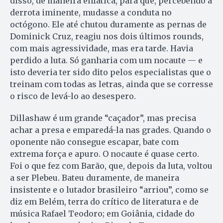
disso, de maneira enfática, para que, percebendo a
derrota iminente, mudasse a conduta no
octógono. Ele até chutou duramente as pernas de
Dominick Cruz, reagiu nos dois últimos rounds,
com mais agressividade, mas era tarde. Havia
perdido a luta. Só ganharia com um nocaute — e
isto deveria ter sido dito pelos especialistas que o
treinam com todas as letras, ainda que se corresse
o risco de levá-lo ao desespero.
Dillashaw é um grande “caçador”, mas precisa
achar a presa e emparedá-la nas grades. Quando o
oponente não consegue escapar, bate com
extrema força e apuro. O nocaute é quase certo.
Foi o que fez com Barão, que, depois da luta, voltou
a ser Plebeu. Bateu duramente, de maneira
insistente e o lutador brasileiro “arriou”, como se
diz em Belém, terra do crítico de literatura e de
música Rafael Teodoro; em Goiânia, cidade do