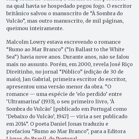
na qual havia se hospedado pegou fogo. O escritor
britânico salvou o manuscrito de “À Sombra do
Vulcão”, mas outro manuscrito, de mil páginas,
queimou inteiramente.
Malcolm Lowry estava escrevendo o romance
“Rumo ao Mar Branco” (“In Ballast to the White
Sea”) havia nove anos. Durante anos, não se falou
mais no assunto. Porém, em 2000, revela José Riço
Direitinho, no jornal “Público” (edição de 30 de
maio), Jan Gabrial, primeira escritor do escritor,
apresentou uma versão menor da obra. “O
romance — uma espécie de ‘elo perdido’ entre
‘Ultramarina’ (1933), o seu primeiro livro, ‘À
Sombra do Vulcão’ [publicado em Portugal como
‘Debaixo do Vulcão’, 1947] — viria a ser publicado
em 2014”. O poeta Daniel Jonas traduziu e
prefaciou “Rumo ao Mar Branco”, para a Editora
Livros do Brasil, de Portugal.