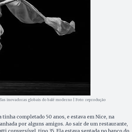
das inovadoras globais do balé moderno | Foto: reprodução
ra tinha completado 50 anos, e estava em Nice, na
anhada por alguns amigos. Ao sair de um restaurante,
ti conversível, tipo 35. Ela estava sentada no banco do