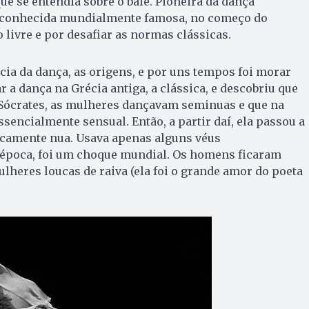
ue se entendia sobre o balé. Pioneira da dança
u conhecida mundialmente famosa, no começo do
o livre e por desafiar as normas clássicas.
cia da dança, as origens, e por uns tempos foi morar
 a dança na Grécia antiga, a clássica, e descobriu que
 Sócrates, as mulheres dançavam seminuas e que na
ssencialmente sensual. Então, a partir daí, ela passou a
icamente nua. Usava apenas alguns véus
 época, foi um choque mundial. Os homens ficaram
ulheres loucas de raiva (ela foi o grande amor do poeta