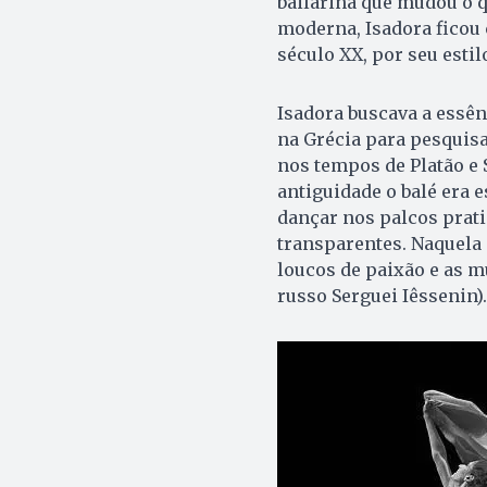
bailarina que mudou o q
moderna, Isadora fico
século XX, por seu estil
Isadora buscava a essên
na Grécia para pesquisar
nos tempos de Platão e
antiguidade o balé era e
dançar nos palcos prat
transparentes. Naquela
loucos de paixão e as m
russo Serguei Iêssenin).