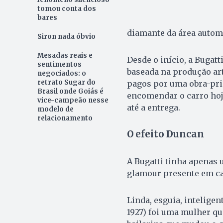
tomou conta dos
bares
diamante da área automo
Siron nada óbvio
Mesadas reais e
Desde o início, a Bugat
sentimentos
baseada na produção art
negociados: o
retrato Sugar do
pagos por uma obra-prim
Brasil onde Goiás é
encomendar o carro hoj
vice-campeão nesse
até a entrega.
modelo de
relacionamento
O efeito Duncan
A Bugatti tinha apenas
glamour presente em cad
Linda, esguia, inteligen
1927) foi uma mulher que