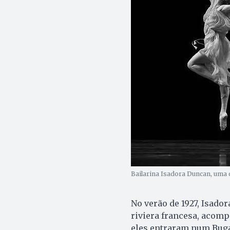
Bailarina Isadora Duncan, uma 
No verão de 1927, Isado
riviera francesa, acomp
eles entraram num Bugat