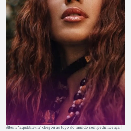
Álbum “Equilibrivm” chegou ao topo do mundo sem pedir licença |