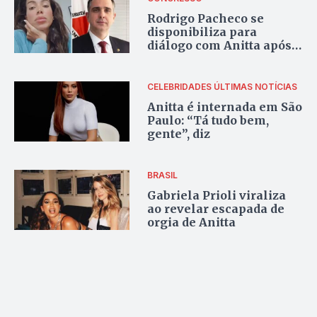
Rodrigo Pacheco se
disponibiliza para
diálogo com Anitta após
cantora culpar Congresso
por desastre ambiental;
oposição critica
CELEBRIDADES
ÚLTIMAS NOTÍCIAS
Anitta é internada em São
Paulo: “Tá tudo bem,
gente”, diz
BRASIL
Gabriela Prioli viraliza
ao revelar escapada de
orgia de Anitta