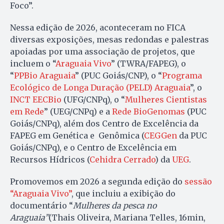
Foco”.
Nessa edição de 2026, aconteceram no FICA
diversas exposições, mesas redondas e palestras
apoiadas por uma associação de projetos, que
incluem o “
Araguaia Vivo
” (TWRA/FAPEG), o
“
PPBio Araguaia
” (PUC Goiás/CNP), o “
Programa
Ecológico de Longa Duração (PELD) Araguaia
”, o
INCT EECBio
(UFG/CNPq), o “
Mulheres Cientistas
em Rede
” (UEG/CNPq) e a
Rede BioGenomas
(PUC
Goiás/CNPq), além dos Centro de Excelência da
FAPEG em Genética e Genômica (
CEGGen
da PUC
Goiás/CNPq), e o Centro de Excelência em
Recursos Hídricos (
Cehidra Cerrado
) da
UEG
.
Promovemos em 2026 a segunda edição do
sessão
“Araguaia Vivo”
, que incluiu a exibição do
documentário “
Mulheres da pesca no
Araguaia”
(Thais Oliveira, Mariana Telles, 16min,