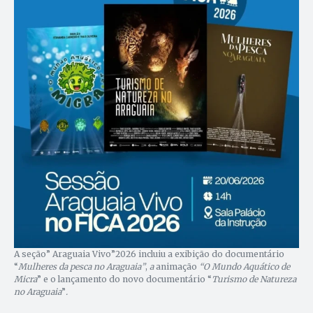
A seção” Araguaia Vivo”2026 incluiu a exibição do documentário
“
Mulheres da pesca no Araguaia”
,
a
animação
“O Mundo Aquático de
Micra
” e o lançamento do novo documentário “
Turismo de Natureza
no Araguaia
”
.