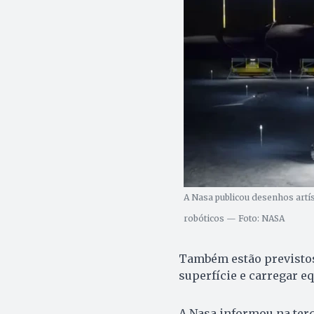
A Nasa publicou desenhos artís
robóticos — Foto: NASA
Também estão previstos
superfície e carregar e
A Nasa informou na terç