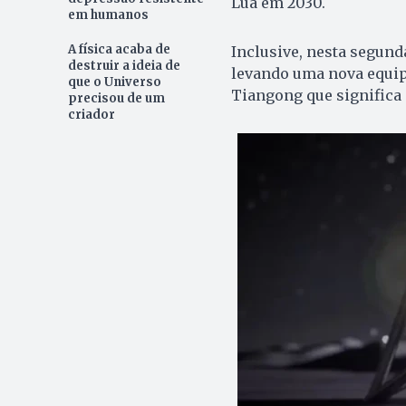
Lua em 2030.
em humanos
A física acaba de
Inclusive, nesta segund
destruir a ideia de
levando uma nova equip
que o Universo
Tiangong que significa 
precisou de um
criador