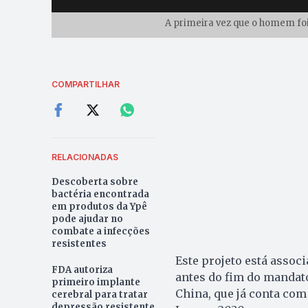
A primeira vez que o homem foi
COMPARTILHAR
RELACIONADAS
Descoberta sobre
bactéria encontrada
em produtos da Ypê
pode ajudar no
combate a infecções
resistentes
Este projeto está asso
FDA autoriza
antes do fim do mandat
primeiro implante
China, que já conta com
cerebral para tratar
depressão resistente