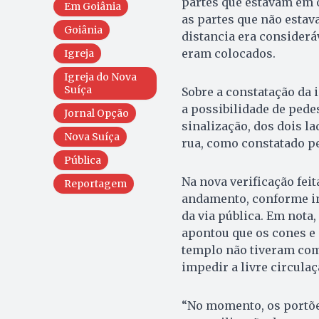
partes que estavam em 
Em Goiânia
as partes que não estav
Goiânia
distancia era considerá
eram colocados.
Igreja
Igreja do Nova
Suíça
Sobre a constatação da 
a possibilidade de pede
Jornal Opção
sinalização, dos dois l
Nova Suíça
rua, como constatado p
Pública
Na nova verificação feit
Reportagem
andamento, conforme in
da via pública. Em nota
apontou que os cones e
templo não tiveram com
impedir a livre circulaç
“No momento, os portões