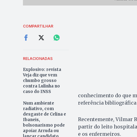
COMPARTILHAR
RELACIONADAS
Explosivo: revista
Veja diz que vem
chumbo grosso
contra Lulinha no
caso do INSS
conhecimento do que mui
referência bibliográfic
Num ambiente
radiativo, com
desgaste de Celina e
Recentemente, Vilmar 
Ibaneis,
bolsonarismo pode
partir do leito hospital
apoiar Arruda ou
e os enfermeiros.
lançar candidato