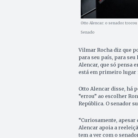
Otto Alencar: o senador trocou
Senado
Vilmar Rocha diz que po
para seu país, para seu 
Alencar, que só pensa em
está em primeiro lugar n
Otto Alencar disse, há 
“errou” ao escolher Ro
República. O senador su
“Curiosamente, apesar d
Alencar apoia a reeleiçã
tem a ver com o senador