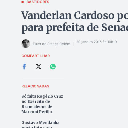
BASTIDORES
Vanderlan Cardoso p
para prefeita de Sen
20 janeiro 2016 às 10h19
Euler de França Belém
COMPARTILHAR
RELACIONADAS
Só falta Rogério Cruz
no Exército de
Brancaleone de
Marconi Perillo
Gustavo Mendanha
posta foto com