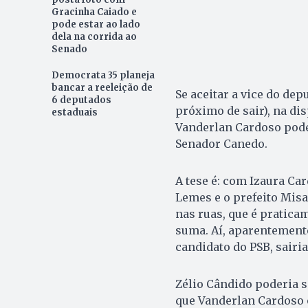
Gracinha Caiado e
pode estar ao lado
dela na corrida ao
Senado
Democrata 35 planeja
bancar a reeleição de
Se aceitar a vice do de
6 deputados
próximo de sair), na di
estaduais
Vanderlan Cardoso pode 
Senador Canedo.
A tese é: com Izaura Ca
Lemes e o prefeito Misa
nas ruas, que é pratica
suma. Aí, aparentemente
candidato do PSB, sairia
Zélio Cândido poderia 
que Vanderlan Cardoso o