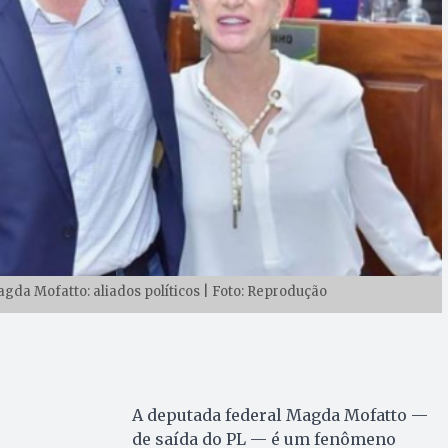
da Mofatto: aliados políticos | Foto: Reprodução
A deputada federal Magda Mofatto —
de saída do PL — é um fenômeno