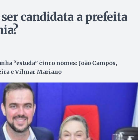
er candidata a prefeita
nia?
danha “estuda” cinco nomes: João Campos,
eira e Vilmar Mariano