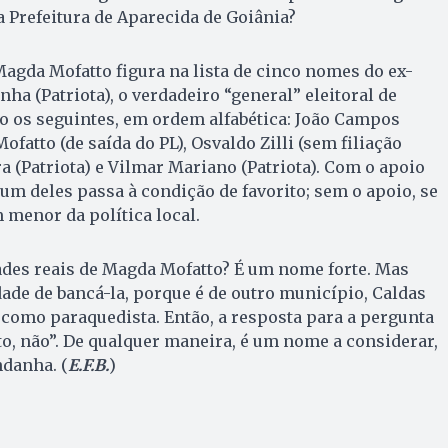
 Prefeitura de Aparecida de Goiânia?
agda Mofatto figura na lista de cinco nomes do ex-
ha (Patriota), o verdadeiro “general” eleitoral de
o os seguintes, em ordem alfabética: João Campos
fatto (de saída do PL), Osvaldo Zilli (sem filiação
ra (Patriota) e Vilmar Mariano (Patriota). Com o apoio
m deles passa à condição de favorito; sem o apoio, se
menor da política local.
ades reais de Magda Mofatto? É um nome forte. Mas
ade de bancá-la, porque é de outro município, Caldas
 como paraquedista. Então, a resposta para a pergunta
nto, não”. De qualquer maneira, é um nome a considerar,
ndanha. (
E.F.B.
)