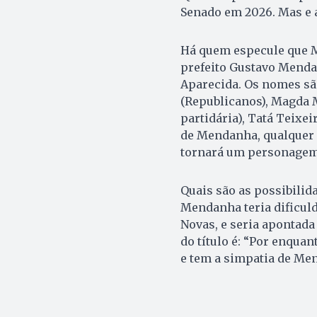
Senado em 2026. Mas e a
Há quem especule que M
prefeito Gustavo Mendan
Aparecida. Os nomes sã
(Republicanos), Magda Mo
partidária), Tatá Teixei
de Mendanha, qualquer u
tornará um personagem 
Quais são as possibilid
Mendanha teria dificuld
Novas, e seria apontada
do título é: “Por enqua
e tem a simpatia de Me