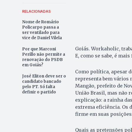
RELACIONADAS
Nome de Romário
Policarpo passa a
ser ventilado para
vice de Daniel Vilela
Goiás. Workaholic, trab
Por que Marconi
Perillo não permite a
E, como se sabe, é mais 
renovação do PSDB
em Goiás?
Como política, apesar d
José Eliton deve ser o
representa bem vários m
candidato bancado
Mangão, prefeito de No
pelo PT. Só falta
definir o partido
União Brasil, mas não 
explicação: a rainha d
extrema eficiência. Os d
firme em suas posições 
Quais as pretensões pol