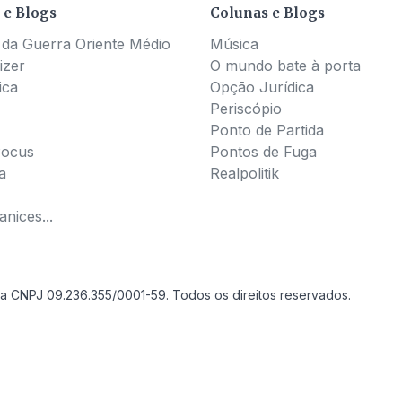
 e Blogs
Colunas e Blogs
 da Guerra Oriente Médio
Música
izer
O mundo bate à porta
ica
Opção Jurídica
Periscópio
Ponto de Partida
Pocus
Pontos de Fuga
a
Realpolitik
nices...
a CNPJ 09.236.355/0001-59. Todos os direitos reservados.