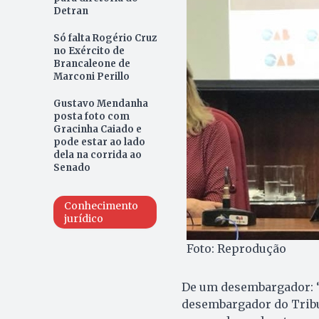
Detran
Só falta Rogério Cruz
no Exército de
Brancaleone de
Marconi Perillo
Gustavo Mendanha
posta foto com
Gracinha Caiado e
pode estar ao lado
dela na corrida ao
Senado
Conhecimento
jurídico
Foto: Reprodução
De um desembargador: “D
desembargador do Tribun