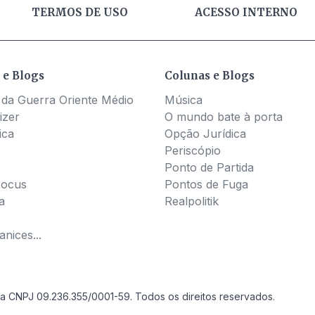
TERMOS DE USO
ACESSO INTERNO
 e Blogs
Colunas e Blogs
 da Guerra Oriente Médio
Música
izer
O mundo bate à porta
ica
Opção Jurídica
Periscópio
Ponto de Partida
Pocus
Pontos de Fuga
a
Realpolitik
nices...
a CNPJ 09.236.355/0001-59. Todos os direitos reservados.