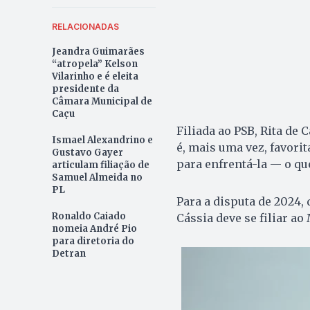
RELACIONADAS
Jeandra Guimarães
“atropela” Kelson
Vilarinho e é eleita
presidente da
Câmara Municipal de
Caçu
Filiada ao PSB, Rita de 
Ismael Alexandrino e
é, mais uma vez, favor
Gustavo Gayer
para enfrentá-la — o que
articulam filiação de
Samuel Almeida no
PL
Para a disputa de 2024, 
Ronaldo Caiado
Cássia deve se filiar a
nomeia André Pio
para diretoria do
Detran