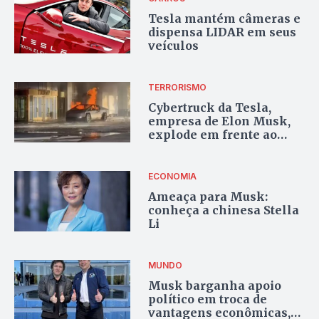
Tesla mantém câmeras e
dispensa LIDAR em seus
veículos
TERRORISMO
Cybertruck da Tesla,
empresa de Elon Musk,
explode em frente ao
prédio de Trump; veja
vídeo
ECONOMIA
Ameaça para Musk:
conheça a chinesa Stella
Li
MUNDO
Musk barganha apoio
político em troca de
vantagens econômicas,