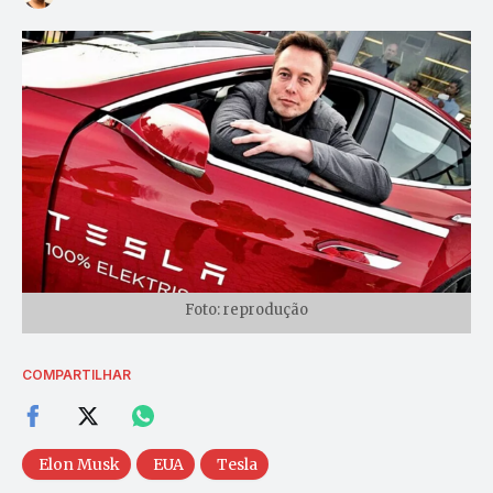
Foto: reprodução
COMPARTILHAR
Elon Musk
EUA
Tesla