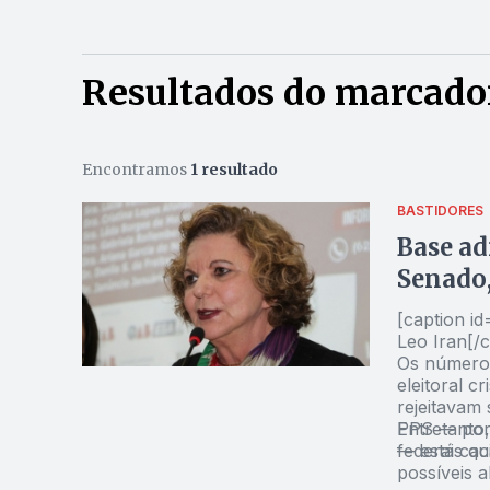
Resultados do marcador
Encontramos
1 resultado
BASTIDORES
Base ad
Senado,
[caption i
Leo Iran[/c
Os números
eleitoral c
rejeitavam 
PPS — por 
Entretanto,
— está caci
federais q
possíveis a