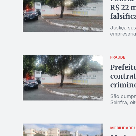
R$ 22 m
falsifi
Justiça su
empresaria
FRAUDE
Prefeit
contrat
crimino
São cumpri
Seinfra, o
MOBILIDADE 