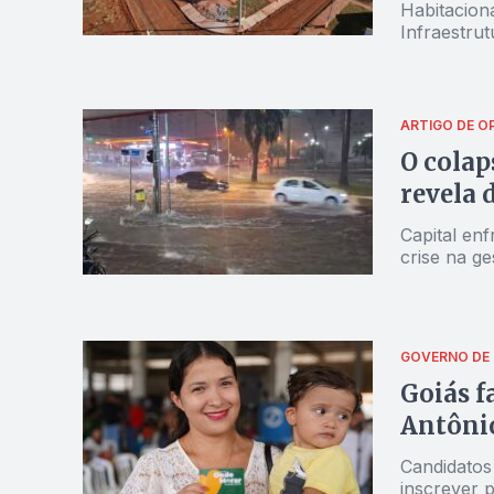
Habitaciona
Infraestrut
ARTIGO DE O
O colap
revela 
Capital en
crise na ge
GOVERNO DE 
Goiás f
Antôni
Candidatos
inscrever 