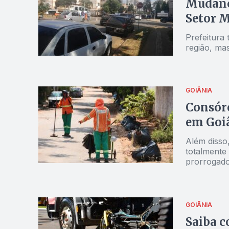
Mudanç
Setor M
Prefeitura 
região, ma
GOIÂNIA
Consórc
em Goiâ
Além disso,
totalmente 
prorrogado
GOIÂNIA
Saiba c