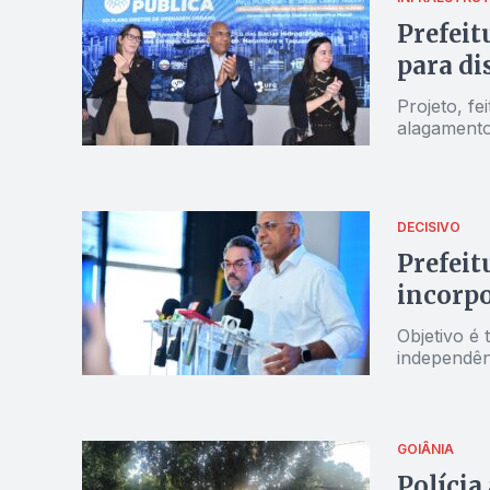
Prefeit
para di
Projeto, f
alagamento
DECISIVO
Prefeit
incorpo
Objetivo é
independê
GOIÂNIA
Polícia