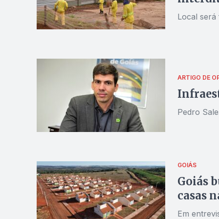
Local será
ARTIGO DE O
Infraes
Pedro Sales
GOIÁS
Goiás b
casas n
Em entrevis