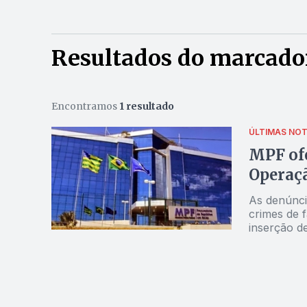
Resultados do marcado
Encontramos
1 resultado
ÚLTIMAS NOT
MPF ofe
Operaçã
As denúnci
crimes de f
inserção d
passiva, en