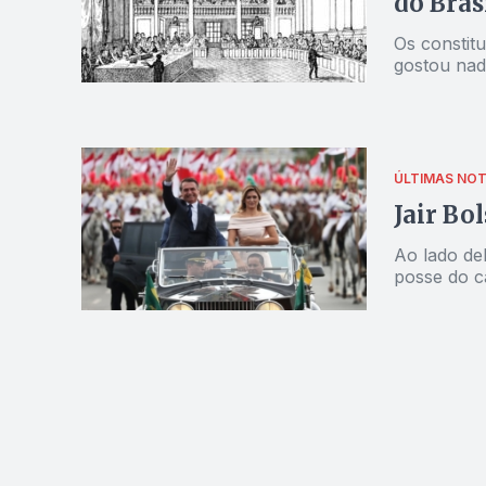
do Bras
Os constit
gostou nad
ÚLTIMAS NOT
Jair Bo
Ao lado de
posse do c