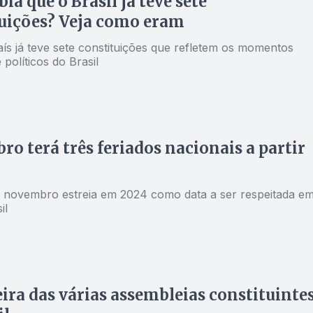
ia que o Brasil já teve sete
uições? Veja como eram
ís já teve sete constituições que refletem os momentos
 políticos do Brasil
o terá três feriados nacionais a partir
e novembro estreia em 2024 como data a ser respeitada e
il
ira das várias assembleias constituinte