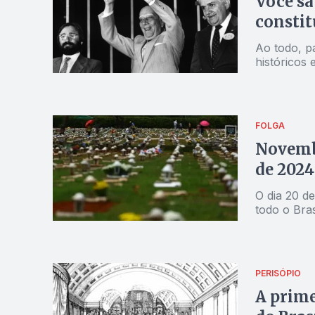
Você sab
constit
Ao todo, pa
históricos e
FOLGA
Novembr
de 2024
O dia 20 d
todo o Bras
PERISÓPIO
A prime