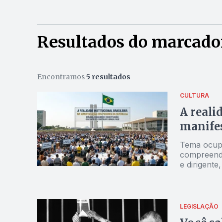
Resultados do marcado
Encontramos
5 resultados
CULTURA
A reali
manifes
Tema ocupo
compreende
e dirigent
dignidade 
LEGISLAÇÃO