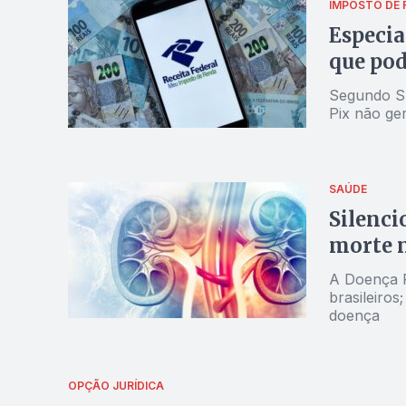
IMPOSTO DE 
Especia
que pod
Segundo Su
Pix não ger
SAÚDE
Silenci
morte 
A Doença R
brasileiro
doença
OPÇÃO JURÍDICA