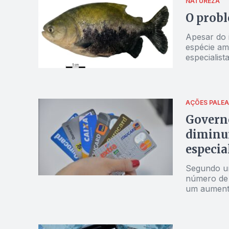
NATUREZA
O probl
Apesar do 
espécie am
especialist
sua área n
AÇÕES PALEA
Governo
diminui
especia
proble
Segundo um
número de 
um aumento