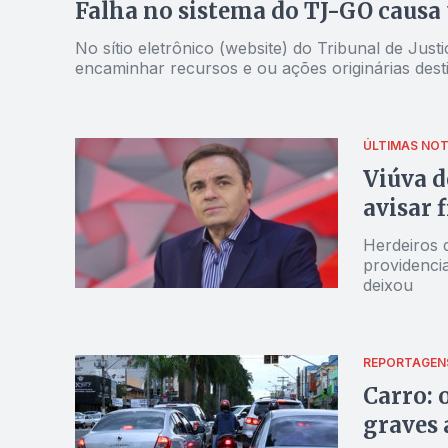
Falha no sistema do TJ-GO causa 
No sítio eletrônico (website) do Tribunal de Just
encaminhar recursos e ou ações originárias des
ÚLTIMAS NOT
Viúva d
avisar 
Herdeiros 
providencia
deixou
REPORTAGEN
Carro: 
graves 