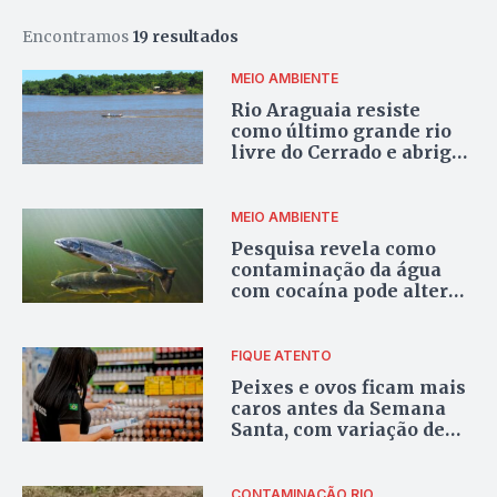
Encontramos
19 resultados
MEIO AMBIENTE
Rio Araguaia resiste
como último grande rio
livre do Cerrado e abriga
peixes gigantes
ameaçados (conheça as
espécies)
MEIO AMBIENTE
Pesquisa revela como
contaminação da água
com cocaína pode alterar
comportamento de
salmões
FIQUE ATENTO
Peixes e ovos ficam mais
caros antes da Semana
Santa, com variação de
até 77%
CONTAMINAÇÃO RIO