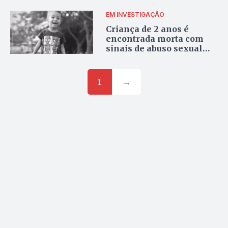
vídeo
EM INVESTIGAÇÃO
Criança de 2 anos é
encontrada morta com
sinais de abuso sexual
dentro de tanque de
peixes em Uruana
1
→