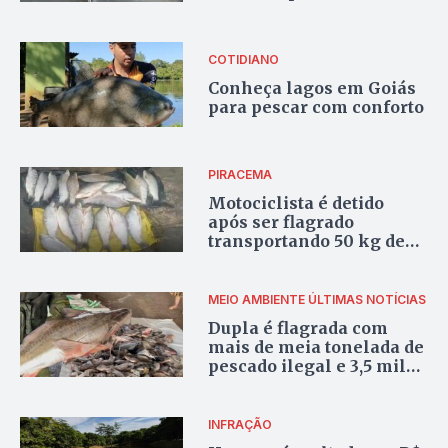
Páscoa
COTIDIANO
Conheça lagos em Goiás
para pescar com conforto
PIRACEMA
Motociclista é detido
após ser flagrado
transportando 50 kg de
peixe em Santa Helena
de Goiás
MEIO AMBIENTE
ÚLTIMAS NOTÍCIAS
Dupla é flagrada com
mais de meia tonelada de
pescado ilegal e 3,5 mil
metros de rede em
Gouvelândia
INFRAÇÃO