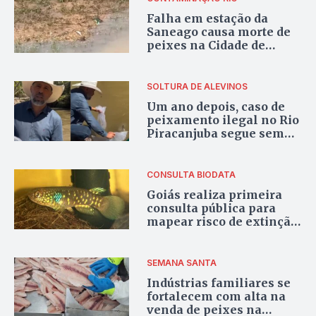
Falha em estação da
Saneago causa morte de
peixes na Cidade de
Goiás
SOLTURA DE ALEVINOS
Um ano depois, caso de
peixamento ilegal no Rio
Piracanjuba segue sem
conclusão
CONSULTA BIODATA
Goiás realiza primeira
consulta pública para
mapear risco de extinção
de peixes locais
SEMANA SANTA
Indústrias familiares se
fortalecem com alta na
venda de peixes na