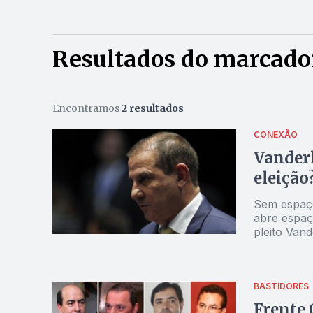
Resultados do marcado
Encontramos
2 resultados
CONEXÃO
Vanderl
eleição
Sem espaço
abre espaç
pleito Vand
BASTIDORES
Frente 