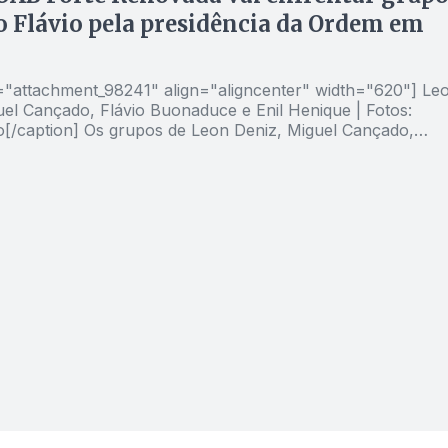
o Flávio pela presidência da Ordem em
d="attachment_98241" align="aligncenter" width="620"]
Le
uel Cançado, Flávio Buonaduce e Enil Henique | Fotos:
 de Leon Deniz, Miguel Cançado,
naduce e Enil Henrique prometem criar, afirma Danúbio
 frente OAB Forte Renovada para disputar a presidência da
ra o grupo de Lúcio Flávio. “Aposto que Lúcio Flávio não
r a reeleição, dada sua fragilidade político-eleitoral, mas
 vai apoiar alguém de seu grupo”, afirma Danúbio Cardoso