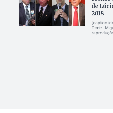
de Lúci
2018
[caption i
Deniz, Mig
reprodução[/caption] Os grupos
Flávio Buo
Cardoso, a
Ordem cont
vai disputa
certamente