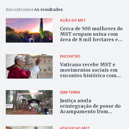
Encontramos
44 resultados
AÇÃO DO MST
Cerca de 500 mulheres do
MST ocupam usina com
área de 8 mil hectares em
Goiás
ENCONTRO
Vaticano recebe MST e
movimentos sociais em
encontro histórico com
Papa Leão 14
SEM TERRA
Justiça anula
reintegração de posse do
Acampamento Dom
Tomás Balduíno a pedido
do MPGO
ATAQUE NO MST