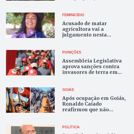
FEMINICÍDIO
Acusado de matar
agricultora vai a
julgamento nesta
semana
PUNIÇÕES
Assembleia Legislativa
aprova sanções contra
invasores de terra em
Goiás
GOIÁS
Após ocupação em Goiás,
Ronaldo Caiado
reafirmou que não
tolerará invasões de
terras no Estado
POLÍTICA