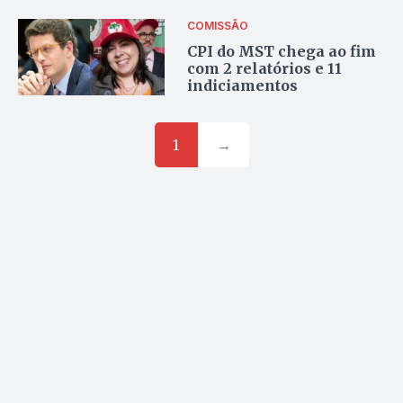
do movimento
COMISSÃO
CPI do MST chega ao fim
com 2 relatórios e 11
indiciamentos
1
→