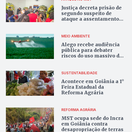
Justiça decreta prisão de
segundo suspeito de
ataque a assentamento
do MST
MEIO AMBIENTE
Alego recebe audiência
pública para debater
riscos do uso massivo de
agrotóxicos
SUSTENTABILIDADE
Acontece em Goiânia a 1°
Feira Estadual da
Reforma Agrária
REFORMA AGRÁRIA
MST ocupa sede do Incra
em Goiânia contra
desapropriação de terras