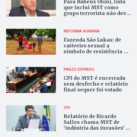
Para Rubens Otoni, lista
que inclui MST como
grupo terrorista não deve
prosperar: “Cenário
político não é favorável
para posições
REFORMA AGRÁRIA
oportunistas”
Fazenda São Lukas: de
cativeiro sexual a
símbolo de resistência do
MST na luta pela reforma
agrária
PRAZO EXPIROU
CPI do MST é encerrada
sem desfecho e relatório
final sequer foi votado
CPI
Relatório de Ricardo
Salles chama MST de
‘indústria das invasões’ e
aponta irregularidades