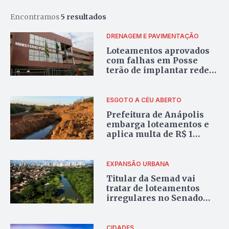
Encontramos
5 resultados
DRENAGEM E PAVIMENTAÇÃO
Loteamentos aprovados
com falhas em Posse
terão de implantar rede
básica por decisão
judicial
ESGOTO A CÉU ABERTO
Prefeitura de Anápolis
embarga loteamentos e
aplica multa de R$ 1
milhão após rompimento
de esgoto que atingiu o
Rio das Antas
EXPANSÃO URBANA
Titular da Semad vai
tratar de loteamentos
irregulares no Senado
em debate sobre cinturão
verde
CIDADES