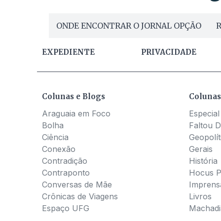
ONDE ENCONTRAR O JORNAL OPÇÃO
R
EXPEDIENTE
PRIVACIDADE
Colunas e Blogs
Colunas
Araguaia em Foco
Especial
Bolha
Faltou D
Ciência
Geopolít
Conexão
Gerais
Contradição
História
Contraponto
Hocus 
Conversas de Mãe
Imprens
Crônicas de Viagens
Livros
Espaço UFG
Machadia