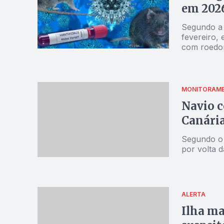
em 202
Segundo a 
fevereiro, 
com roedor
cruzeiro
MONITORAM
Navio c
Canária
Segundo o 
por volta d
ALERTA
Ilha ma