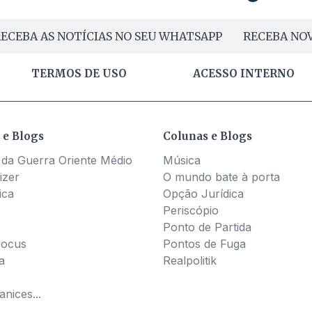
ECEBA AS NOTÍCIAS NO SEU WHATSAPP
RECEBA NOV
TERMOS DE USO
ACESSO INTERNO
 e Blogs
Colunas e Blogs
 da Guerra Oriente Médio
Música
izer
O mundo bate à porta
ica
Opção Jurídica
Periscópio
Ponto de Partida
Pocus
Pontos de Fuga
a
Realpolitik
nices...