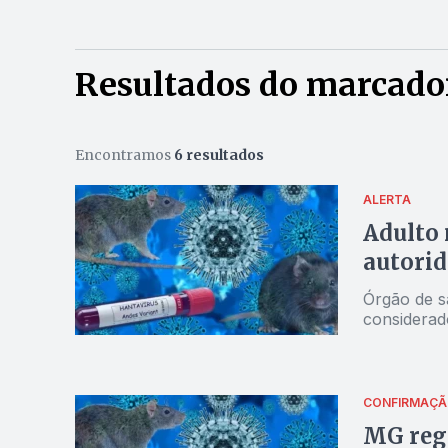
Resultados do marcador
Encontramos
6 resultados
ALERTA
Adulto 
autori
Órgão de s
considerad
CONFIRMAÇÃ
MG regi