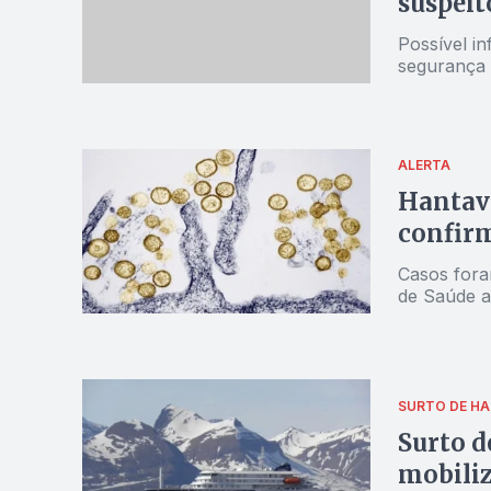
suspeit
Possível i
segurança 
ALERTA
Hantaví
confirm
Casos fora
de Saúde a
SURTO DE HA
Surto d
mobiliz