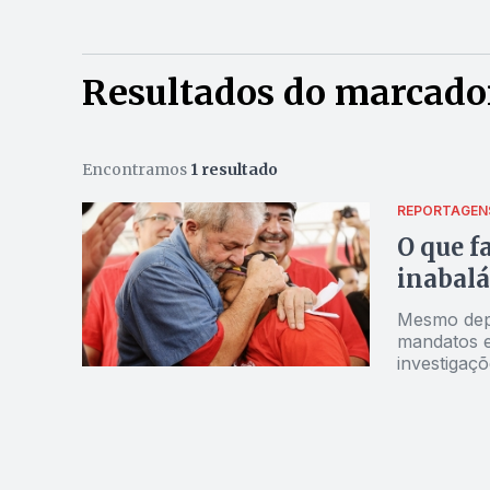
Resultados do marcado
Encontramos
1 resultado
REPORTAGEN
O que f
inabalá
Mesmo depo
mandatos e
investigaç
força