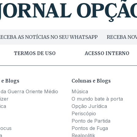
ECEBA AS NOTÍCIAS NO SEU WHATSAPP
RECEBA NOV
TERMOS DE USO
ACESSO INTERNO
 e Blogs
Colunas e Blogs
 da Guerra Oriente Médio
Música
izer
O mundo bate à porta
ica
Opção Jurídica
Periscópio
Ponto de Partida
Pocus
Pontos de Fuga
a
Realpolitik