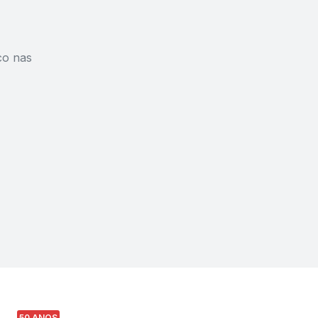
co nas
50 ANOS