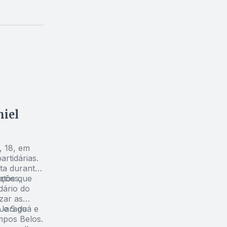
niel
, 18, em
rtidárias.
ta durante
atos que
nções,
dário do
zar as
 e 5 de
 Jaraguá e
mpos Belos.