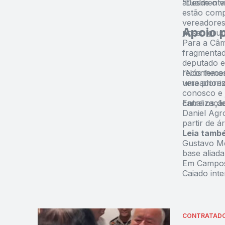
atualmente
“Desde o vi
estão comp
vereadores
Apoio p
nosso grupo
Para a Câm
fragmentad
deputado es
reconheceu
“Nós temos
vereadores,
uma prioriz
conosco e 
canalizaçã
Entre os de
Daniel Agr
partir de á
Leia tamb
Gustavo Me
base aliad
Em Campos 
Caiado int
CONTRATAD