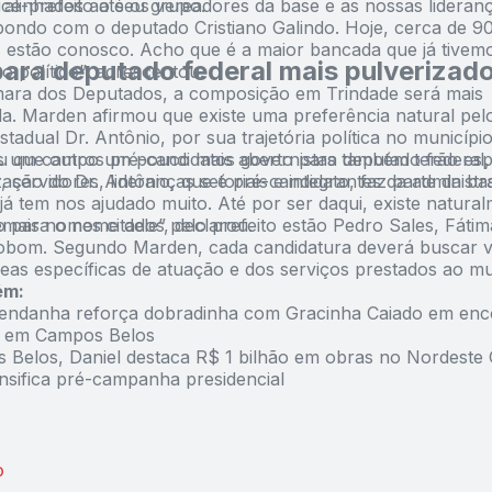
 alinhados ao seu grupo.
ce-prefeito até os vereadores da base e as nossas lideran
ondo com o deputado Cristiano Galindo. Hoje, cerca de 
 estão conosco. Acho que é a maior bancada que já tivemo
ara deputado federal mais pulverizad
 político”, acrescentou.
ara dos Deputados, a composição em Trindade será mais
a. Marden afirmou que existe uma preferência natural pel
tadual Dr. Antônio, por sua trajetória política no municípi
 que outros pré-candidatos governistas também terão esp
 um campo um pouco mais aberto para deputado federal, 
 servidores, lideranças setoriais e integrantes da administr
ação do Dr. Antônio, que é pré-candidato, faz parte da bas
já tem nos ajudado muito. Até por ser daqui, existe natur
o para o nome dele”, declarou.
mais nomes citados pelo prefeito estão Pedro Sales, Fátima
obom. Segundo Marden, cada candidatura deverá buscar v
reas específicas de atuação e dos serviços prestados ao mu
ém:
ndanha reforça dobradinha com Gracinha Caiado em enc
a em Campos Belos
Belos, Daniel destaca R$ 1 bilhão em obras no Nordeste 
ensifica pré-campanha presidencial
O