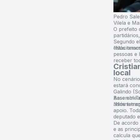
Pedro Sales
Vilela e M
O prefeito 
partidários
Segundo el
estacionam
“Nós temos
pessoas e 
receber to
Cristia
local
No cenário
estará conc
Galindo (So
Assembleia 
Base em Tr
administra
“Nós temos
apoio. Toda
deputado e
De acordo 
e as princi
calcula qu