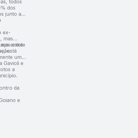
ças, todos
90% dos
s junto ao
o
o ex-
o, mas
aço entre
mas existe
ação.
e, está
almente uma
 Gavioli e
otos a
nicípio.
ontro da
Goiano e