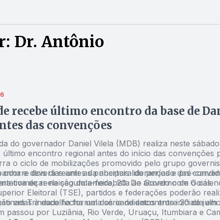
: Dr. Antônio
26
e recebe último encontro da base de Da
antes das convenções
ada do governador Daniel Vilela (MDB) realiza neste sábado
 último encontro regional antes do início das convenções pa
rra o ciclo de mobilizações promovido pelo grupo governis
anha e deverá reunir as principais lideranças e pré-candid
 ocorre dois dias antes da abertura do período das conve
entativa de reeleição do emedebista ao Governo de Goiás.
ra começar na segunda-feira, 20. De acordo com o calen
perior Eleitoral (TSE)
, partidos e federações poderão reali
stinadas à escolha formal dos candidatos entre 20 de julho
ção em Trindade fecha uma série de encontros iniciada em
 passou por Luziânia, Rio Verde, Uruaçu, Itumbiara e Ca