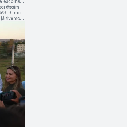
a escolha
o grupo
es. Assim
(PSD), em
se
já tivemos,
ao Jornal