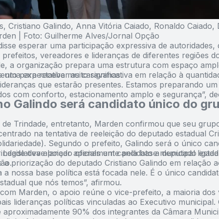
, Cristiano Galindo, Anna Vitória Caiado, Ronaldo Caiado, 
arden | Foto: Guilherme Alves/Jornal Opção
disse esperar uma participação expressiva de autoridades, d
, prefeitos, vereadores e lideranças de diferentes regiões d
e, a organização prepara uma estrutura com espaço ampl
ento para receber as caravanas.
 uma expectativa muito significativa em relação à quantida
lideranças que estarão presentes. Estamos preparando um 
dos com conforto, estacionamento amplo e segurança”, de
no Galindo será candidato único do gr
 de Trindade, entretanto, Marden confirmou que seu grupo 
entrado na tentativa de reeleição do deputado estadual Cri
lidariedade). Segundo o prefeito, Galindo será o único can
Legislativa apoiado oficialmente pela base municipal ligada
indade deve lançar apenas um candidato a deputado estad
ção.
 a priorização do deputado Cristiano Galindo em relação 
 a nossa base política está focada nele. É o único candidat
stadual que nós temos”, afirmou.
com Marden, o apoio reúne o vice-prefeito, a maioria dos
pais lideranças políticas vinculadas ao Executivo municipal. 
e aproximadamente 90% dos integrantes da Câmara Munici