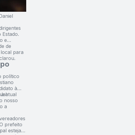
Daniel
irigentes
o Estado.
o e
de de
local para
clarou.
upo
político
stiano
didato à
 à atual
ual
ao nosso
o a
 vereadores
O prefeito
pal estejam