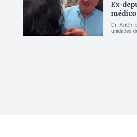
Ex-depu
médico
Dr. Antôni
unidades d