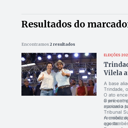
Resultados do marcador
Encontramos
2 resultados
ELEIÇÕES 20
Trindad
Vilela 
A base ali
Trindade, o
O ato ence
a pré-camp
O encontro
apoiam a t
marcado pa
Tribunal Su
reuniões de
A mobiliza
agosto.
que também