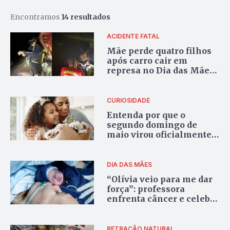
Encontramos
14 resultados
ACIDENTE FATAL
Mãe perde quatro filhos
após carro cair em
represa no Dia das Mães
em Alexânia
CURIOSIDADE
Entenda por que o
segundo domingo de
maio virou oficialmente o
Dia das Mães
DIA DAS MÃES
“Olívia veio para me dar
força”: professora
enfrenta câncer e celebra
maternidade após
cirurgia delicada
RETRAÇÃO NATURAL