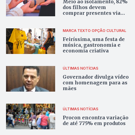
Meio ao isolamento, 82%
dos filhos devem
comprar presentes via
internet
MARCA TEXTO
OPÇÃO CULTURAL
Feiríssima, uma festa de
música, gastronomia e
economia criativa
ÚLTIMAS NOTÍCIAS
Governador divulga vídeo
com homenagem para as
mães
ÚLTIMAS NOTÍCIAS
Procon encontra variação
de até 775% em produtos