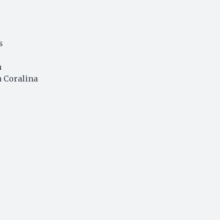
s
h
a Coralina