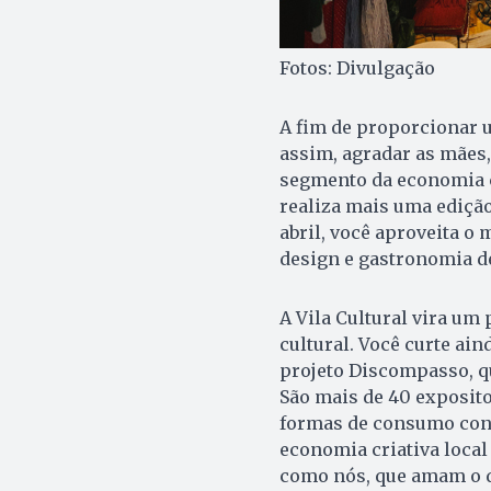
Fotos: Divulgação
A fim de proporcionar 
assim, agradar as mães,
segmento da economia cr
realiza mais uma edição 
abril, você aproveita o 
design e gastronomia de
A Vila Cultural vira um
cultural. Você curte ai
projeto Discompasso, qu
São mais de 40 exposit
formas de consumo consc
economia criativa loca
como nós, que amam o qu