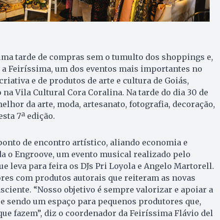
uma tarde de compras sem o tumulto dos shoppings e,
 a Feiríssima, um dos eventos mais importantes no
iativa e de produtos de arte e cultura de Goiás,
na Vila Cultural Cora Coralina. Na tarde do dia 30 de
melhor da arte, moda, artesanato, fotografia, decoração,
sta 7ª edição.
 ponto de encontro artístico, aliando economia e
nda o Engroove, um evento musical realizado pelo
e leva para feira os DJs Pri Loyola e Angelo Martorell.
ores com produtos autorais que reiteram as novas
iente. “Nosso objetivo é sempre valorizar e apoiar a
l e sendo um espaço para pequenos produtores que,
e fazem”, diz o coordenador da Feiríssima Flávio del