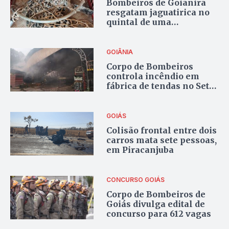
Bombeiros de Goianira
resgatam jaguatirica no
quintal de uma
residência
GOIÂNIA
Corpo de Bombeiros
controla incêndio em
fábrica de tendas no Setor
Cidade Jardim
GOIÁS
Colisão frontal entre dois
carros mata sete pessoas,
em Piracanjuba
CONCURSO
GOIÁS
Corpo de Bombeiros de
Goiás divulga edital de
concurso para 612 vagas