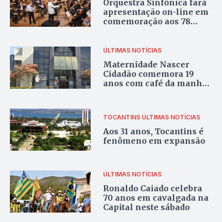
Orquestra Sinfônica fará
apresentação on-line em
comemoração aos 78
anos do Teatro Goiânia
ÚLTIMAS NOTÍCIAS
Maternidade Nascer
Cidadão comemora 19
anos com café da manhã
no próximo sábado, 12
TOCANTINS
ÚLTIMAS NOTÍCIAS
Aos 31 anos, Tocantins é
fenômeno em expansão
ÚLTIMAS NOTÍCIAS
Ronaldo Caiado celebra
70 anos em cavalgada na
Capital neste sábado