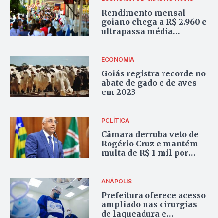
Rendimento mensal
goiano chega a R$ 2.960 e
ultrapassa média
nacional pela primeira
vez na história
ECONOMIA
Goiás registra recorde no
abate de gado e de aves
em 2023
POLÍTICA
Câmara derruba veto de
Rogério Cruz e mantém
multa de R$ 1 mil por
omissão de socorro a
animais atropelados
ANÁPOLIS
Prefeitura oferece acesso
ampliado nas cirurgias
de laqueadura e