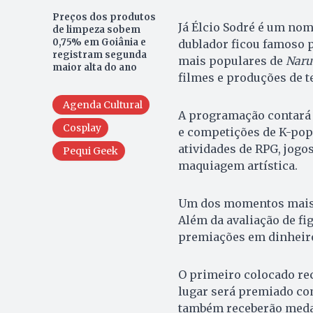
Preços dos produtos
Já Élcio Sodré é um nom
de limpeza sobem
0,75% em Goiânia e
dublador ficou famoso 
registram segunda
mais populares de
Naru
maior alta do ano
filmes e produções de t
Agenda Cultural
A programação contará
Cosplay
e competições de K-pop.
atividades de RPG, jogos
Pequi Geek
maquiagem artística.
Um dos momentos mais a
Além da avaliação de fi
premiações em dinheiro
O primeiro colocado re
lugar será premiado com
também receberão medal