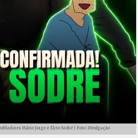
ubladores Mário Jorge e Élcio Sodré | Foto: Divulgação