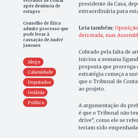
vereador de Urutaí
presidente da Casa, dep
após denúncia de
extraordinária para esta
estupro
Conselho de Ética
Leia também:
Oposição
admite processo que
pode levar à
derrotada, mas Assembl
cassação de André
Janones
Cobrado pela falta de a
iniciou a semana ligan
Alego
proposta que prorroga 
Calamidade
estratégia começa a surt
que o Tribunal de Cont
Deputados
ao projeto.
Goiânia
Política
A argumentação do prefe
é que o Tribunal não te
drive”, como ele se refe
teriam sido empenhadas