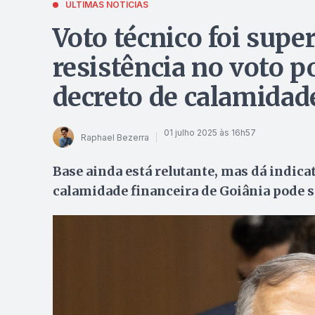
ÚLTIMAS NOTÍCIAS
Voto técnico foi sup
resistência no voto p
decreto de calamidad
01 julho 2025 às 16h57
Raphael Bezerra
Base ainda está relutante, mas dá indica
calamidade financeira de Goiânia pode 