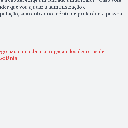
e a capital exige um cuidado ainda maior. “Caso vote
nder que vou ajudar a administração e
ulação, sem entrar no mérito de preferência pessoal
go não conceda prorrogação dos decretos de
Goiânia