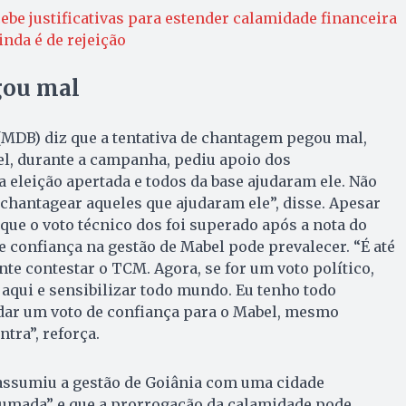
ebe justificativas para estender calamidade financeira
inda é de rejeição
ou mal
(MDB) diz que a tentativa de chantagem pegou mal,
el, durante a campanha, pediu apoio dos
 eleição apertada e todos da base ajudaram ele. Não
 chantagear aqueles que ajudaram ele”, disse. Apesar
 que o voto técnico dos foi superado após a nota do
de confiança na gestão de Mabel pode prevalecer. “É até
nte contestar o TCM. Agora, se for um voto político,
 aqui e sensibilizar todo mundo. Eu tenho todo
dar um voto de confiança para o Mabel, mesmo
tra”, reforça.
assumiu a gestão de Goiânia com uma cidade
umada” e que a prorrogação da calamidade pode