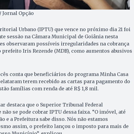
/ Jornal Opção
ritorial Urbano (
IPTU
) que vence no próximo dia 21 foi
nte sessão na Câmara Municipal de Goiânia nesta
ores observaram possíveis irregularidades na cobrança
o prefeito Iris Rezende (MDB), como aumentos abusivos
rcês conta que beneficiários do programa Minha Casa
 relataram terem recebido as cartas para pagamento do
tão famílias com renda de até R$ 1,8 mil.
ar destaca que o Superior Tribunal Federal
não se pode cobrar IPTU dessa faixa. “O imóvel, até
ão e a Prefeitura sabe disso. Nós não estamos
smo assim, o prefeito lançou o imposto para mais de
osso Município”, explicou.