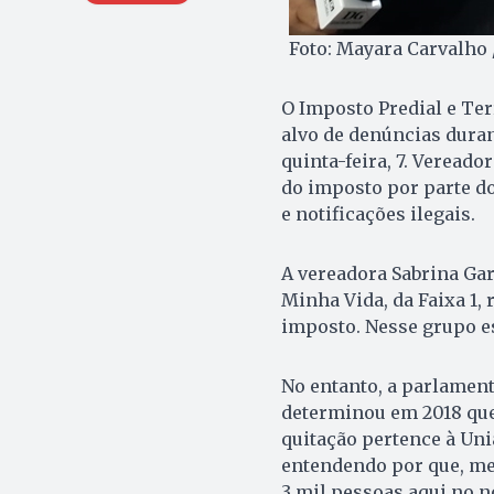
Foto: Mayara Carvalho 
O Imposto Predial e Ter
alvo de denúncias dura
quinta-feira, 7. Veread
do imposto por parte d
e notificações ilegais.
A vereadora Sabrina Ga
Minha Vida, da Faixa 1,
imposto. Nesse grupo es
No entanto, a parlament
determinou em 2018 que 
quitação pertence à Uni
entendendo por que, me
3 mil pessoas aqui no n