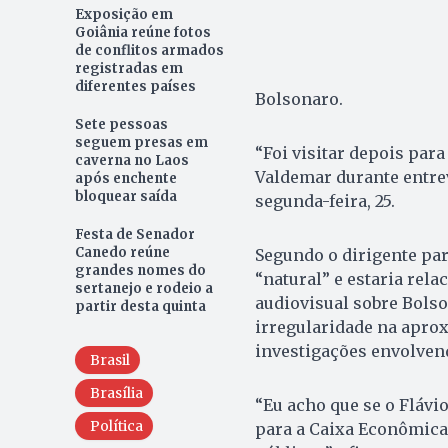
Exposição em
Goiânia reúne fotos
de conflitos armados
registradas em
diferentes países
Bolsonaro.
Sete pessoas
seguem presas em
“Foi visitar depois para
caverna no Laos
Valdemar durante entrev
após enchente
bloquear saída
segunda-feira, 25.
Festa de Senador
Canedo reúne
Segundo o dirigente par
grandes nomes do
“natural” e estaria rel
sertanejo e rodeio a
audiovisual sobre Bols
partir desta quinta
irregularidade na aprox
investigações envolven
Brasil
Brasília
“Eu acho que se o Flávi
Política
para a Caixa Econômica